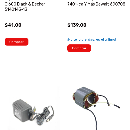
Gl600 Black & Decker
7401-ca Y Más Dewalt 698708
5140143-13
$41.00
$139.00
¡No te lo pierdas, es el último!
Comprar
Comprar