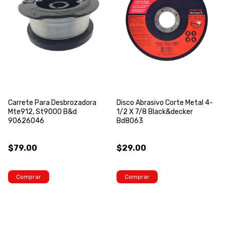
Carrete Para Desbrozadora
Disco Abrasivo Corte Metal 4-
Mte912, St9000 B&d
1/2 X 7/8 Black&decker
90626046
Bd8063
$79.00
$29.00
Comprar
Comprar