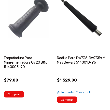
Empuñadura Para
Rodillo Para Dw735, Dw735x Y
Miniesmeriladora G720 B&d
Más Dewalt 5140010-96
5140003-90
$79.00
$1,529.00
¡Solo quedan
2
en stock!
Comprar
Comprar