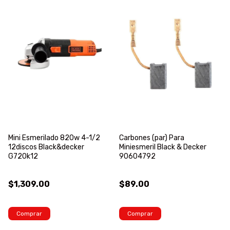
Mini Esmerilado 820w 4-1/2
Carbones (par) Para
12discos Black&decker
Miniesmeril Black & Decker
G720k12
90604792
$1,309.00
$89.00
Comprar
Comprar