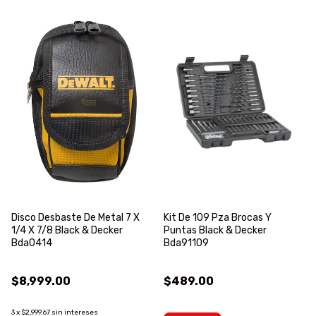
Disco Desbaste De Metal 7 X
Kit De 109 Pza Brocas Y
1/4 X 7/8 Black & Decker
Puntas Black & Decker
Bda0414
Bda91109
$8,999.00
$489.00
3
x
$2,999.67
sin intereses