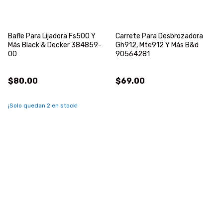
Bafle Para Lijadora Fs500 Y
Carrete Para Desbrozadora
Más Black & Decker 384859-
Gh912, Mte912 Y Más B&d
00
90564281
$80.00
$69.00
¡Solo quedan
2
en stock!