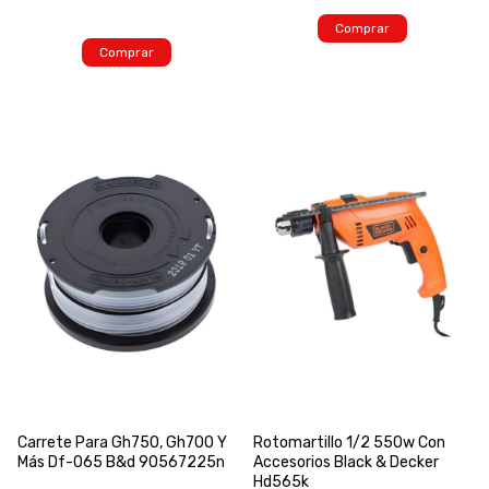
Carrete Para Gh750, Gh700 Y
Rotomartillo 1/2 550w Con
Más Df-065 B&d 90567225n
Accesorios Black & Decker
Hd565k