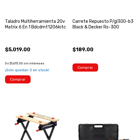
Taladro Multiherramienta 20v
Carrete Repuesto P/gl300-b3
Matrix 6 En 1 Bdcdmt1206kitc
Black & Decker Rs-300
$5,019.00
$189.00
3
x
$1,673.00
sin intereses
Comprar
¡Solo quedan
3
en stock!
Comprar