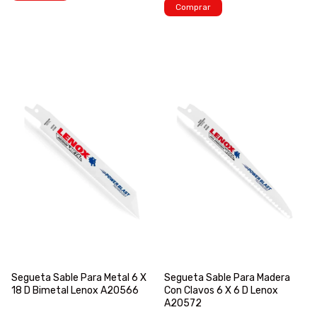
Comprar
Segueta Sable Para Metal 6 X
Segueta Sable Para Madera
18 D Bimetal Lenox A20566
Con Clavos 6 X 6 D Lenox
A20572