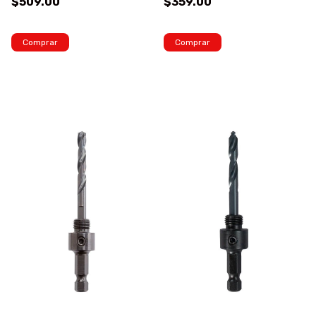
$509.00
$359.00
Comprar
Comprar