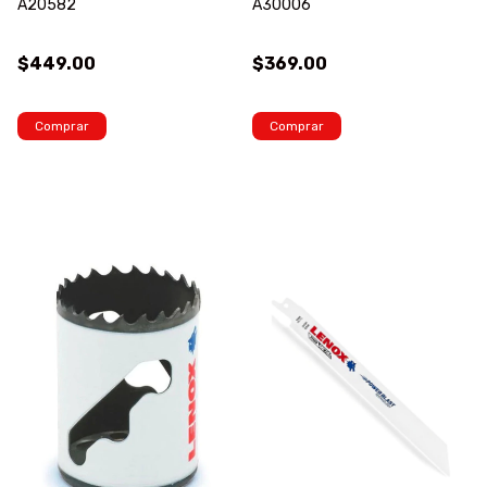
A20582
A30006
$449.00
$369.00
Comprar
Comprar