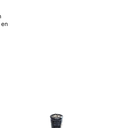
n
 en