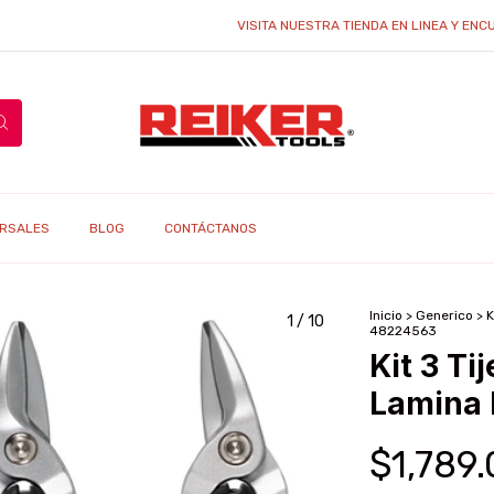
VISITA NUESTRA TIENDA EN LINEA Y ENCUEN
RSALES
BLOG
CONTÁCTANOS
Inicio
>
Generico
>
K
1
/
10
48224563
Kit 3 Ti
Lamina
$1,789