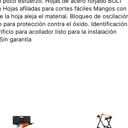
 poco esfuerzo. Hojas de acero forjado BOLT
n Hojas afiladas para cortes fáciles Mangos con
a hoja aleja el material. Bloqueo de oscilació
ara protección contra el óxido. Identificación
icio para acollador listo para la instalación
in garantía