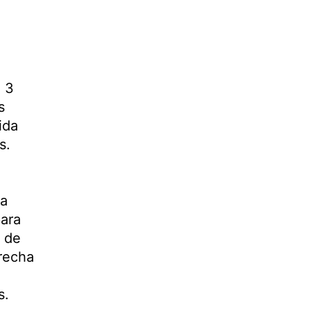
 3
s
ida
s.
na
para
s de
erecha
s.