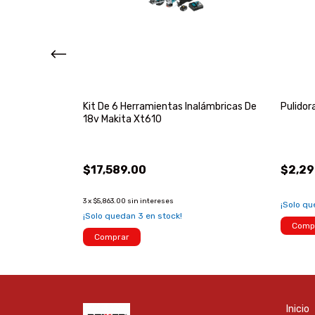
 Herramienta
Kit De 6 Herramientas Inalámbricas De
Pulidor
18v Makita Xt610
$17,589.00
$2,29
3
x
$5,863.00
sin intereses
¡Solo q
!
¡Solo quedan
3
en stock!
Comp
Comprar
Inicio