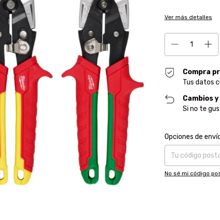
Ver más detalles
Compra pr
Tus datos c
Cambios y
Si no te gu
Entregas para el CP
Opciones de enví
No sé mi código pos