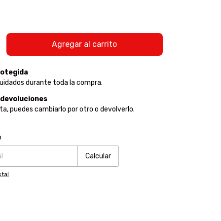
otegida
uidados durante toda la compra.
 devoluciones
sta, puedes cambiarlo por otro o devolverlo.
:
Cambiar CP
o
Calcular
tal