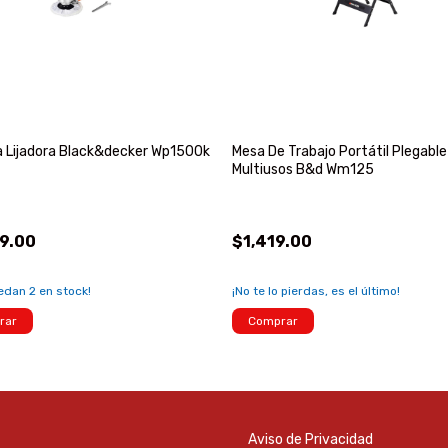
a Lijadora Black&decker Wp1500k
Mesa De Trabajo Portátil Plegable
Multiusos B&d Wm125
9.00
$1,419.00
uedan
2
en stock!
¡No te lo pierdas, es el último!
rar
Comprar
Aviso de Privacidad