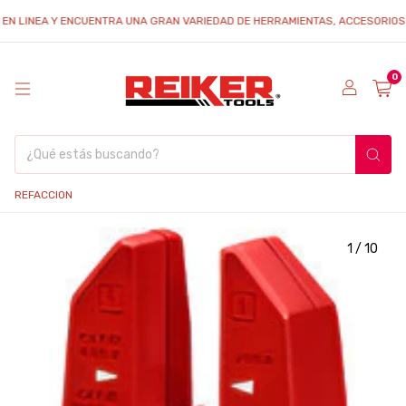
 LINEA Y ENCUENTRA UNA GRAN VARIEDAD DE HERRAMIENTAS, ACCESORIOS Y R
0
REFACCION
1
/
10