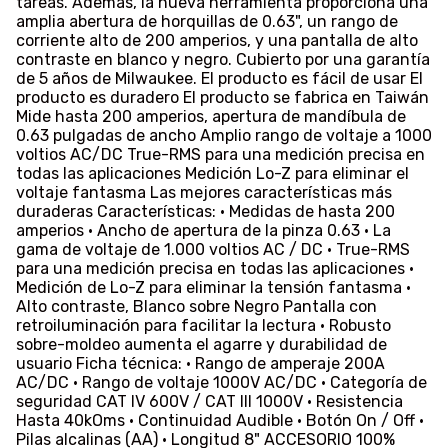
tareas. Además, la nueva herramienta proporciona una
amplia abertura de horquillas de 0.63", un rango de
corriente alto de 200 amperios, y una pantalla de alto
contraste en blanco y negro. Cubierto por una garantía
de 5 años de Milwaukee. El producto es fácil de usar El
producto es duradero El producto se fabrica en Taiwán
Mide hasta 200 amperios, apertura de mandíbula de
0.63 pulgadas de ancho Amplio rango de voltaje a 1000
voltios AC/DC True-RMS para una medición precisa en
todas las aplicaciones Medición Lo-Z para eliminar el
voltaje fantasma Las mejores características más
duraderas Características: • Medidas de hasta 200
amperios • Ancho de apertura de la pinza 0.63 • La
gama de voltaje de 1.000 voltios AC / DC • True-RMS
para una medición precisa en todas las aplicaciones •
Medición de Lo-Z para eliminar la tensión fantasma •
Alto contraste, Blanco sobre Negro Pantalla con
retroiluminación para facilitar la lectura • Robusto
sobre-moldeo aumenta el agarre y durabilidad de
usuario Ficha técnica: • Rango de amperaje 200A
AC/DC • Rango de voltaje 1000V AC/DC • Categoría de
seguridad CAT IV 600V / CAT III 1000V • Resistencia
Hasta 40kOms • Continuidad Audible • Botón On / Off •
Pilas alcalinas (AA) • Longitud 8" ACCESORIO 100%