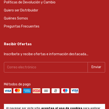
Políticas de Devolución y Cambio
Quiero ser Distribuidor
Quiénes Somos
Preguntas Frecuentes
Recibir Ofertas
Inscríbete y recibe ofertas e información destacada...
Métodos de pago
Al navegar por este sitio
aceptas el uso de cookies
para agilizar
Copyright Reiker Tools - 2026. Todos los derechos reservados.