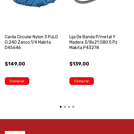
Carda Circular Nylon 3 PuLG
Lija De Banda P/metal Y
G.240 Zanco 1/4 Makita
Madera 3/8x21 G80 5 Pz
D45646
Makita P43278
$149.00
$139.00
Comprar
Comprar