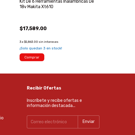
Kit De 6 Herramientas Inalámbricas De
Pieza De Refac
18v Makita Xt610
Weld Tech Wtsi
$17,589.00
$8,999.00
3
x
$5,863.00
sin intereses
3
x
$2,999.67
sin inte
¡Solo quedan
3
en stock!
Comprar
Comprar
Recibir Ofertas
Inscríbete y recibe ofertas e
información destacada...
io