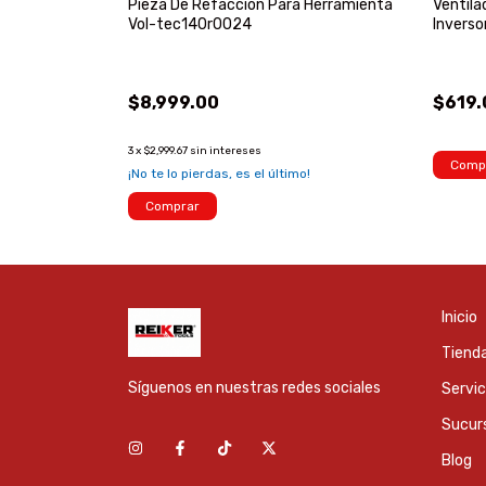
Con Chicote
Pieza De Refacción Para Herramienta
Ventil
Vol-tec140r0024
Invers
$8,999.00
$619.
3
x
$2,999.67
sin intereses
Comp
¡No te lo pierdas, es el último!
Comprar
Inicio
Tienda
Síguenos en nuestras redes sociales
Servic
Sucur
Blog