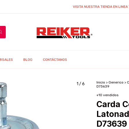
VISITA NUESTRA TIENDA EN LINEA Y ENC
RSALES
BLOG
CONTÁCTANOS
Inicio
>
Generico
>
C
1
/
6
D73639
+10 vendidos
Carda C
Latonad
D73639