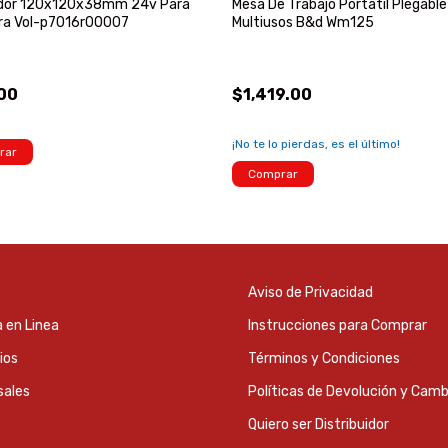
ador 120x120x38mm 24v Para
Mesa De Trabajo Portátil Plegable
ora Vol-p7016r00007
Multiusos B&d Wm125
00
$1,419.00
¡No te lo pierdas, es el último!
rar
Comprar
Aviso de Privacidad
 en Linea
Instrucciones para Comprar
ios
Términos y Condiciones
sales
Políticas de Devolución y Camb
Quiero ser Distribuidor