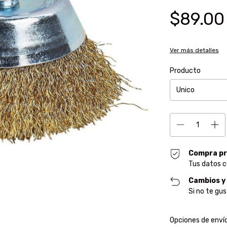
$89.00
Ver más detalles
Producto
Compra pr
Tus datos c
Cambios y
Si no te gu
Entregas para el CP
Opciones de enví