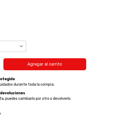
otegida
uidados durante toda la compra.
 devoluciones
sta, puedes cambiarlo por otro o devolverlo.
:
Cambiar CP
o