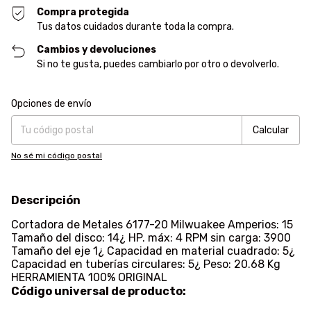
Compra protegida
Tus datos cuidados durante toda la compra.
Cambios y devoluciones
Si no te gusta, puedes cambiarlo por otro o devolverlo.
Entregas para el CP:
Cambiar CP
Opciones de envío
Calcular
No sé mi código postal
Descripción
Cortadora de Metales 6177-20 Milwuakee Amperios: 15
Tamaño del disco: 14¿ HP. máx: 4 RPM sin carga: 3900
Tamaño del eje 1¿ Capacidad en material cuadrado: 5¿
Capacidad en tuberías circulares: 5¿ Peso: 20.68 Kg
HERRAMIENTA 100% ORIGINAL
Código universal de producto: