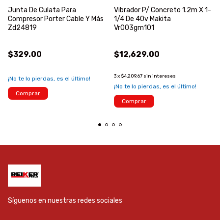
Junta De Culata Para
Vibrador P/ Concreto 1.2m X 1-
Compresor Porter Cable Y Más
1/4 De 40v Makita
Zd24819
Vr003gm101
$329.00
$12,629.00
3
x
$4,209.67
sin intereses
¡No te lo pierdas, es el último!
¡No te lo pierdas, es el último!
Comprar
Comprar
Síguenos en nuestras redes sociales