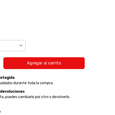
otegida
uidados durante toda la compra.
 devoluciones
sta, puedes cambiarlo por otro o devolverlo.
:
Cambiar CP
o