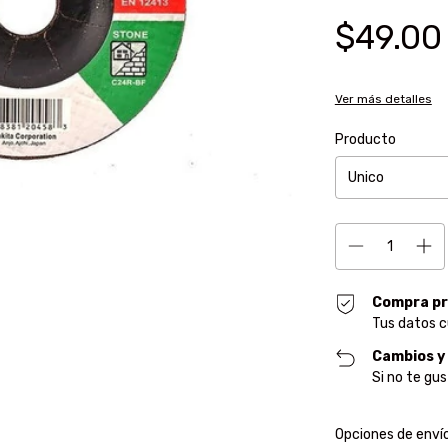
$49.00
Ver más detalles
Producto
Compra pr
Tus datos c
Cambios y
Si no te gu
Entregas para el CP
Opciones de enví