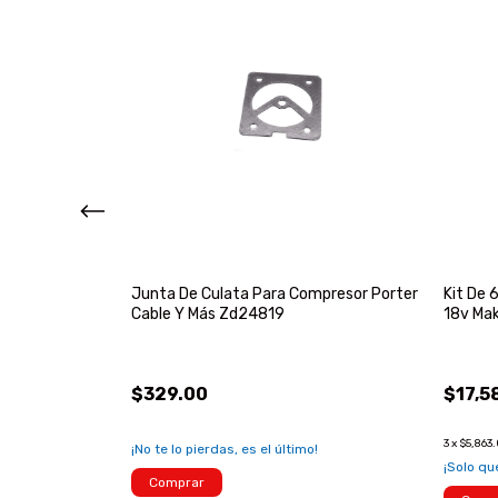
Plegable
Junta De Culata Para Compresor Porter
Kit De 
Cable Y Más Zd24819
18v Mak
$329.00
$17,5
3
x
$5,863
!
¡No te lo pierdas, es el último!
¡Solo q
Comprar