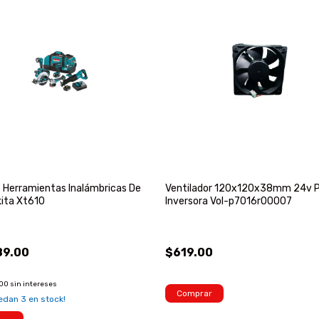
6 Herramientas Inalámbricas De
Ventilador 120x120x38mm 24v 
ita Xt610
Inversora Vol-p7016r00007
89.00
$619.00
.00
sin intereses
Comprar
uedan
3
en stock!