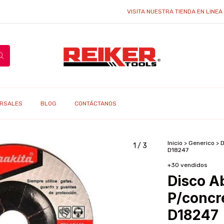
VISITA NUESTRA TIENDA EN LINEA Y ENC
RSALES
BLOG
CONTÁCTANOS
Inicio
>
Generico
>
D
1
/
3
D18247
+30 vendidos
Disco A
P/concr
D18247