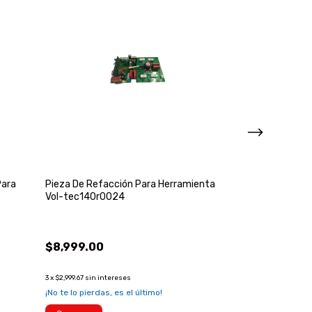
Para
Pieza De Refacción Para Herramienta
Presostato Pa
Vol-tec140r0024
Makita Ws0412
$8,999.00
$759.00
3
x
$2,999.67
sin intereses
¡Solo quedan
2
en
¡No te lo pierdas, es el último!
Comprar