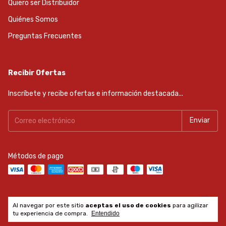
Quiero ser Distribuidor
Quiénes Somos
Preguntas Frecuentes
Recibir Ofertas
Inscríbete y recibe ofertas e información destacada...
Métodos de pago
Al navegar por este sitio
aceptas el uso de cookies
para agilizar
Copyright Reiker Tools - 2026. Todos los derechos reservados.
tu experiencia de compra.
Entendido