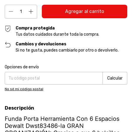
Compra protegida
Tus datos cuidados durante toda la compra.
Cambios y devoluciones
Si no te gusta, puedes cambiarlo por otro o devolverlo.
Entregas para el CP:
Cambiar CP
Opciones de envío
Calcular
No sé mi código postal
Descripción
Funda Porta Herramienta Con 6 Espacios
Dewalt Dwst83486-la GRAN