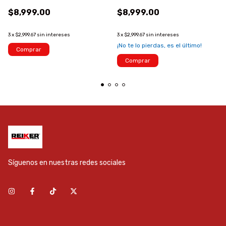
$8,999.00
$8,999.00
3
x
$2,999.67
sin intereses
3
x
$2,999.67
sin intereses
¡No te lo pierdas, es el último!
Comprar
Comprar
Síguenos en nuestras redes sociales