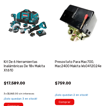
Kit De 6 Herramientas
Presostato Para Mac700,
Inalámbricas De 18v Makita
Mac2400 Makita Ws0412024e
Xt610
$17,589.00
$759.00
3
x
$5,863.00
sin intereses
¡Solo quedan
2
en stock!
¡Solo quedan
3
en stock!
Comprar
Comprar