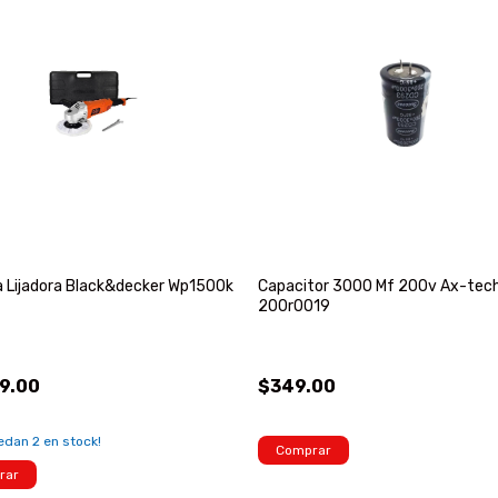
a Lijadora Black&decker Wp1500k
Capacitor 3000 Mf 200v Ax-tec
200r0019
9.00
$349.00
uedan
2
en stock!
Comprar
rar