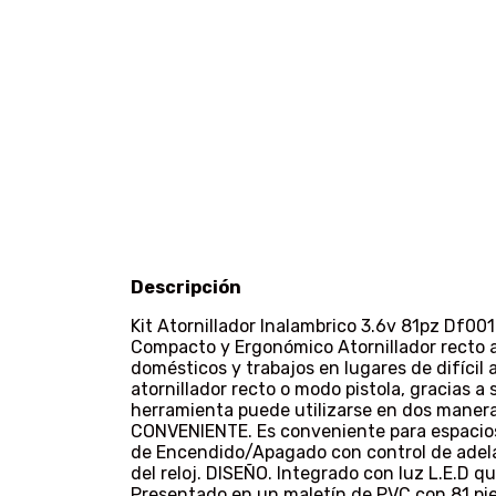
Descripción
Kit Atornillador Inalambrico 3.6v 81pz Df
Compacto y Ergonómico Atornillador recto a 
domésticos y trabajos en lugares de difícil 
atornillador recto o modo pistola, gracias 
herramienta puede utilizarse en dos maneras
CONVENIENTE. Es conveniente para espacio
de Encendido/Apagado con control de adela
del reloj. DISEÑO. Integrado con luz L.E.D qu
Presentado en un maletín de PVC con 81 piez