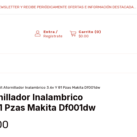
LETTER Y RECIBE PERIÓDICAMENTE OFERTAS E INFORMACIÓN DESTACADA...
Entra
/
Carrito
(
0
)
Regístrate
$0.00
it Atornillador Inalambrico 3.6v Y 81 Pzas Makita Df001dw
nillador Inalambrico
81 Pzas Makita Df001dw
00