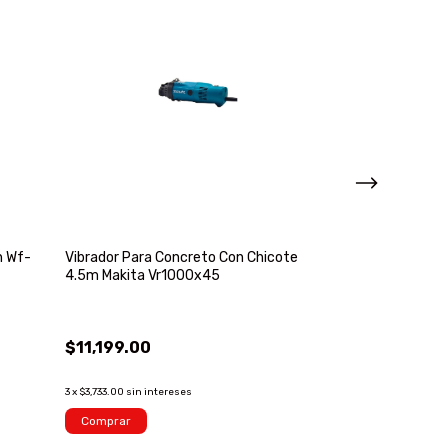
h Wf-
Vibrador Para Concreto Con Chicote
Kit De 6 Herram
4.5m Makita Vr1000x45
18v Makita Xt6
$11,199.00
$17,589.00
3
x
$3,733.00
sin intereses
3
x
$5,863.00
sin int
¡Solo quedan
3
en
Comprar
Comprar