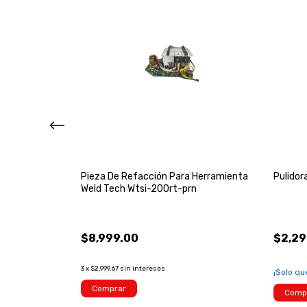
Plegable
Pieza De Refacción Para Herramienta
Pulidor
Weld Tech Wtsi-200rt-prn
$8,999.00
$2,29
3
x
$2,999.67
sin intereses
!
¡Solo q
Comprar
Comp