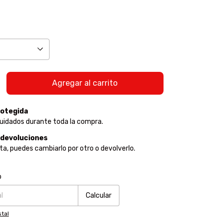
otegida
uidados durante toda la compra.
 devoluciones
sta, puedes cambiarlo por otro o devolverlo.
:
Cambiar CP
o
Calcular
tal