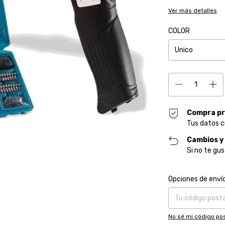
Ver más detalles
COLOR
Compra pr
Tus datos c
Cambios y
Si no te gu
Entregas para el CP
Opciones de enví
No sé mi código pos