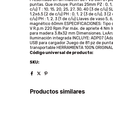
puntas. Que incluye: Puntas 25mm PZ : 0, 1, 2,
c/u) T : 10, 15, 20, 25, 27, 30, 40 (3 de c/u) S
1.2x6.5 (2 de c/u) PH : 0, 1, 2 (3 de c/u), 3 
c/u) PH : 1, 2, 3 (1 de c/u) Llaves de vaso 5, 
magnético 60mm ESPECIFICACIONES: Tipo de b
V R.p.m 220 Rpm Par máx. de apriete 4 Nm In
para madera 3.8x32 mm Dimensiones. LxAnxA
Iluminación integrada INCLUYE: ADP07 (Ada
USB para cargador Juego de 81 pz de puntas
transportable HERRAMIENTA 100% ORIGINA
Código universal de producto:
SKU:
Productos similares