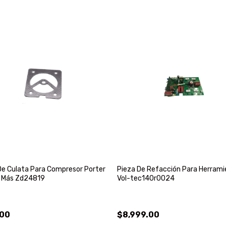
e Culata Para Compresor Porter
Pieza De Refacción Para Herram
Y Más Zd24819
Vol-tec140r0024
.00
$8,999.00