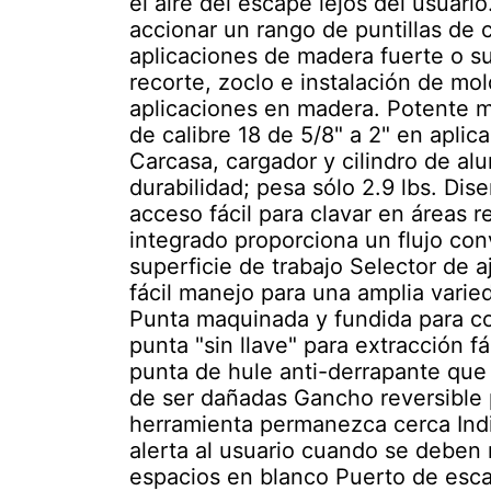
el aire del escape lejos del usuar
accionar un rango de puntillas de c
aplicaciones de madera fuerte o su
recorte, zoclo e instalación de mol
aplicaciones en madera. Potente m
de calibre 18 de 5/8" a 2" en apli
Carcasa, cargador y cilindro de alu
durabilidad; pesa sólo 2.9 lbs. Di
acceso fácil para clavar en áreas
integrado proporciona un flujo conv
superficie de trabajo Selector de a
fácil manejo para una amplia vari
Punta maquinada y fundida para co
punta "sin llave" para extracción f
punta de hule anti-derrapante que
de ser dañadas Gancho reversible 
herramienta permanezca cerca Indi
alerta al usuario cuando se deben r
espacios en blanco Puerto de escap