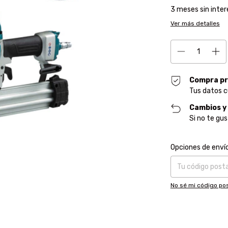
3
meses sin inte
Ver más detalles
Compra pr
Tus datos c
Cambios y
Si no te gu
Entregas para el CP
Opciones de enví
No sé mi código pos