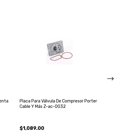
ienta
Placa Para Válvula De Compresor Porter
Vibrador P/ Con
Cable Y Más Z-ac-0032
40v Makita Vr
$1,089.00
$12,629.00