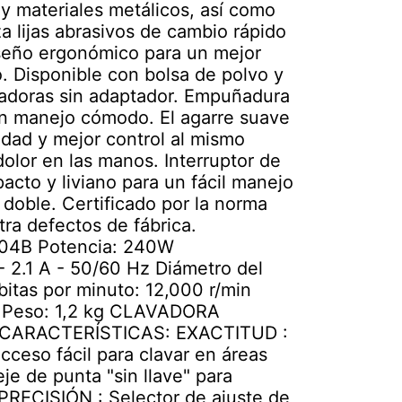
 y materiales metálicos, así como
za lijas abrasivos de cambio rápido
iseño ergonómico para un mejor
. Disponible con bolsa de polvo y
radoras sin adaptador. Empuñadura
n manejo cómodo. El agarre suave
ad y mejor control al mismo
dolor en las manos. Interruptor de
cto y liviano para un fácil manejo
 doble. Certificado por la norma
a defectos de fábrica.
04B Potencia: 240W
 - 2.1 A - 50/60 Hz Diámetro del
bitas por minuto: 12,000 r/min
m Peso: 1,2 kg CLAVADORA
CARACTERÍSTICAS: EXACTITUD :
ceso fácil para clavar en áreas
e de punta "sin llave" para
s PRECISIÓN : Selector de ajuste de