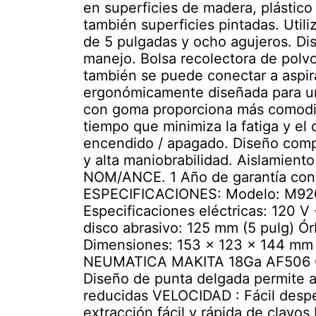
en superficies de madera, plástico
también superficies pintadas. Utili
de 5 pulgadas y ocho agujeros. D
manejo. Bolsa recolectora de polvo
también se puede conectar a aspi
ergonómicamente diseñada para u
con goma proporciona más comodid
tiempo que minimiza la fatiga y el 
encendido / apagado. Diseño compa
y alta maniobrabilidad. Aislamiento
NOM/ANCE. 1 Año de garantía contr
ESPECIFICACIONES: Modelo: M92
Especificaciones eléctricas: 120 V
disco abrasivo: 125 mm (5 pulg) Ór
Dimensiones: 153 x 123 x 144 m
NEUMATICA MAKITA 18Ga AF506 
Diseño de punta delgada permite ac
reducidas VELOCIDAD : Fácil despej
extracción fácil y rápida de clavo