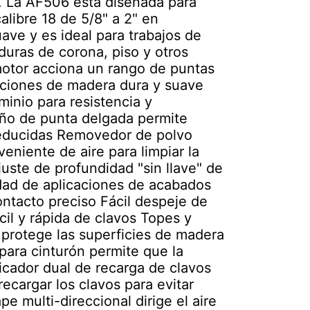
io. La AF506 está diseñada para
alibre 18 de 5/8" a 2" en
ave y es ideal para trabajos de
duras de corona, piso y otros
otor acciona un rango de puntas
caciones de madera dura y suave
minio para resistencia y
seño de punta delgada permite
 reducidas Removedor de polvo
eniente de aire para limpiar la
juste de profundidad "sin llave" de
edad de aplicaciones de acabados
ntacto preciso Fácil despeje de
ácil y rápida de clavos Topes y
 protege las superficies de madera
para cinturón permite que la
cador dual de recarga de clavos
ecargar los clavos para evitar
e multi-direccional dirige el aire