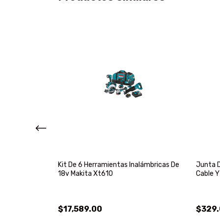
mm 24v Para
Kit De 6 Herramientas Inalámbricas De
Junta D
007
18v Makita Xt610
Cable 
$17,589.00
$329