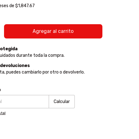
reses de
$1,847.67
otegida
uidados durante toda la compra.
 devoluciones
sta, puedes cambiarlo por otro o devolverlo.
:
Cambiar CP
o
Calcular
tal