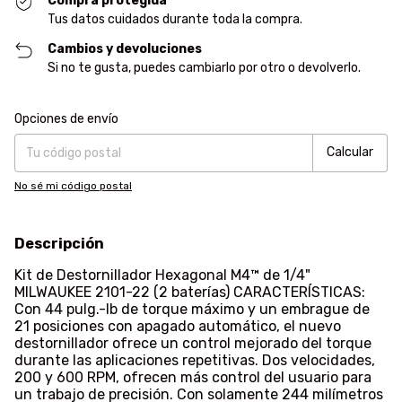
Compra protegida
Tus datos cuidados durante toda la compra.
Cambios y devoluciones
Si no te gusta, puedes cambiarlo por otro o devolverlo.
Entregas para el CP:
Cambiar CP
Opciones de envío
Calcular
No sé mi código postal
Descripción
Kit de Destornillador Hexagonal M4™ de 1/4"
MILWAUKEE 2101-22 (2 baterías) CARACTERÍSTICAS:
Con 44 pulg.-lb de torque máximo y un embrague de
21 posiciones con apagado automático, el nuevo
destornillador ofrece un control mejorado del torque
durante las aplicaciones repetitivas. Dos velocidades,
200 y 600 RPM, ofrecen más control del usuario para
un trabajo de precisión. Con solamente 244 milímetros