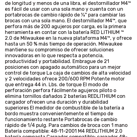
de longitud y menos de una libra, el destornillador M4™
es fácil de usar con una sola mano y cuenta con un
portabrocas de cambio rápido de ¼" para cambiar las
brocas con una sola mano. El destornillador M4™, que
perfora más de 200 agujeros por carga, es la primera
herramienta en contar con la batería RED LITHIUM ™
2.0 de Milwaukee en la nueva plataforma M4™, y ofrece
hasta un 50 % más tiempo de operación. Milwaukee
mantiene su compromiso de ofrecer soluciones
innovadoras en lo que respecta a potencia,
productividad y portabilidad. Embrague de 21
posiciones con apagado automático para un mejor
control de torque La caja de cambios de alta velocidad
y 2 velocidades ofrece 200/600 RPM Potente motor
que entrega 44 in. Lbs. de torque El modo de
perforación perfora fácilmente agujeros piloto o
elimina tornillos dañados 2 baterías REDLITHIUM con
cargador ofrecen una duración y durabilidad
superiores El medidor de combustible de la batería a
bordo muestra convenientemente el tiempo de
funcionamiento restante Portabrocas de cambio
rápido de 1/4 pulg. Para cambios de broca con 1 mano
Batería compatible: 48-11-2001 M4 REDLITHIUM 2.0
batería compacta Cargador compatible: cargador 48-