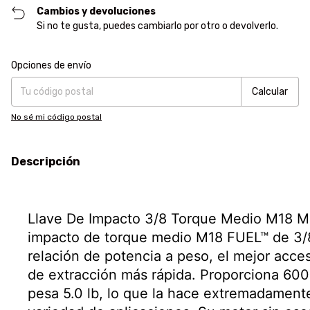
Cambios y devoluciones
Si no te gusta, puedes cambiarlo por otro o devolverlo.
Entregas para el CP:
Cambiar CP
Opciones de envío
Calcular
No sé mi código postal
Descripción
Llave De Impacto 3/8 Torque Medio M18 M
impacto de torque medio M18 FUEL™ de 3/8" 
relación de potencia a peso, el mejor acce
de extracción más rápida. Proporciona 600
pesa 5.0 lb, lo que la hace extremadamente