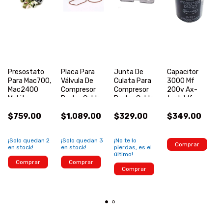
Presostato
Placa Para
Junta De
Capacitor
Para Mac700,
Válvula De
Culata Para
3000 Mf
Mac2400
Compresor
Compresor
200v Ax-
Makita
Porter Cable
Porter Cable
tech Wf-
Ws0412024e
Y Más Z-ac-
Y Más
200r0019
$759.00
$1,089.00
$329.00
$349.00
0032
Zd24819
¡Solo quedan
2
¡Solo quedan
3
¡No te lo
Comprar
en stock!
en stock!
pierdas, es el
último!
Comprar
Comprar
Comprar