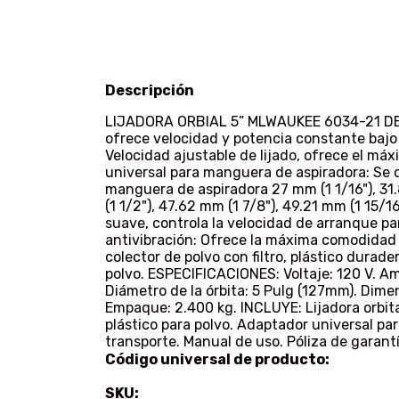
Descripción
LIJADORA ORBIAL 5” MLWAUKEE 6034-21 DE
ofrece velocidad y potencia constante bajo 
Velocidad ajustable de lijado, ofrece el má
universal para manguera de aspiradora: Se 
manguera de aspiradora 27 mm (1 1/16"), 31.
(1 1/2"), 47.62 mm (1 7/8"), 49.21 mm (1 15/1
suave, controla la velocidad de arranque par
antivibración: Ofrece la máxima comodidad y
colector de polvo con filtro, plástico durade
polvo. ESPECIFICACIONES: Voltaje: 120 V. Am
Diámetro de la órbita: 5 Pulg (127mm). Dime
Empaque: 2.400 kg. INCLUYE: Lijadora orbita
plástico para polvo. Adaptador universal pa
transporte. Manual de uso. Póliza de gara
Código universal de producto:
SKU: