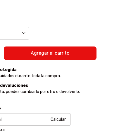
otegida
uidados durante toda la compra.
 devoluciones
sta, puedes cambiarlo por otro o devolverlo.
:
Cambiar CP
o
Calcular
tal