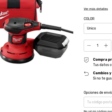
Ver más detalles
COLOR
Compra pr
Tus datos c
Cambios y
Si no te gu
Entregas para el CP
Opciones de enví
No sé mi código pos