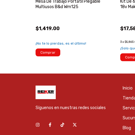
mpresor Porter
Mesa De Trabajo Portátil Plegable
Kit De 
Multiusos B&d Wm125
18v Mak
$1,419.00
$17,5
3
x
$5,863
!
¡No te lo pierdas, es el último!
¡Solo q
Comprar
Comp
Inicio
Tienda
Síguenos en nuestras redes sociales
Servic
Sucur
Blog