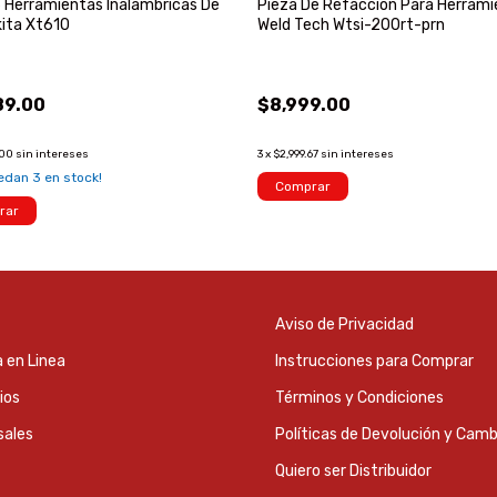
6 Herramientas Inalámbricas De
Pieza De Refacción Para Herram
ita Xt610
Weld Tech Wtsi-200rt-prn
89.00
$8,999.00
.00
sin intereses
3
x
$2,999.67
sin intereses
uedan
3
en stock!
Comprar
rar
Aviso de Privacidad
 en Linea
Instrucciones para Comprar
ios
Términos y Condiciones
sales
Políticas de Devolución y Camb
Quiero ser Distribuidor