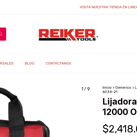
VISITA NUESTRA TIENDA EN LINEA Y EN
RSALES
BLOG
CONTÁCTANOS
Inicio
>
Generico
>
L
1
/
9
6034-21
Lijador
12000 O
$2,418