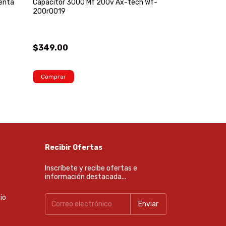
ienta
Capacitor 3000 Mf 200v Ax-tech Wf-
Vibrador Para 
200r0019
4.5m Makita V
$349.00
$11,199.00
3
x
$3,733.00
sin inte
Comprar
Comprar
Recibir Ofertas
Inscríbete y recibe ofertas e
información destacada...
io