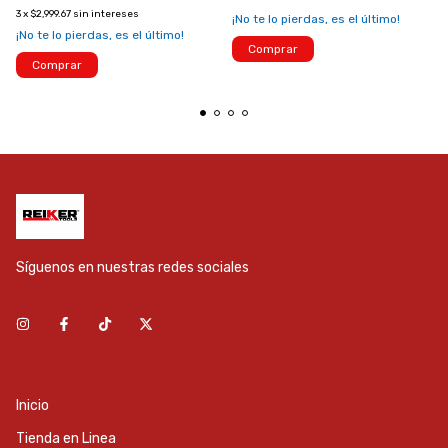
3
x
$2,999.67
sin intereses
¡No te lo pierdas, es el último!
¡No te lo pierdas, es el último!
Comprar
Comprar
Síguenos en nuestras redes sociales
Inicio
Tienda en Linea