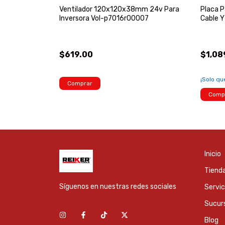
 Herramienta
Ventilador 120x120x38mm 24v Para
Placa P
n
Inversora Vol-p7016r00007
Cable 
$619.00
$1,08
¡Solo q
Comprar
Comp
Inicio
Tienda
Síguenos en nuestras redes sociales
Servic
Sucur
Blog