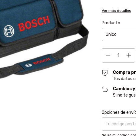
Ver más detalles
Producto
Compra pr
Tus datos c
Cambios y
Si no te gu
Entregas para el CP
Opciones de enví
No sé mi código pos