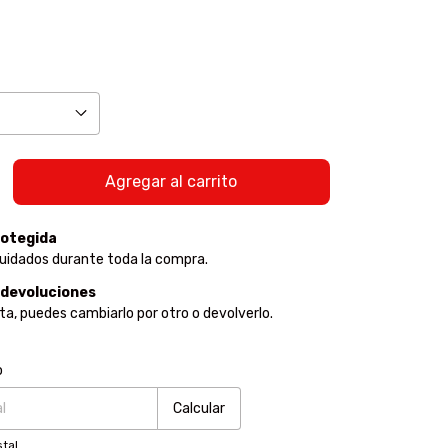
otegida
uidados durante toda la compra.
 devoluciones
sta, puedes cambiarlo por otro o devolverlo.
:
Cambiar CP
o
Calcular
tal