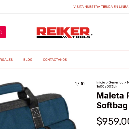
VISITA NUESTRA TIENDA EN LINEA Y ENC
RSALES
BLOG
CONTÁCTANOS
Inicio
>
Generico
>
M
1
/
10
1600a003bk
Maleta 
Softbag
$959.0