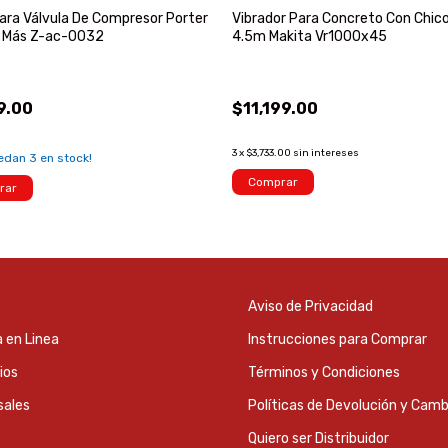
ara Válvula De Compresor Porter
Vibrador Para Concreto Con Chic
Y Más Z-ac-0032
4.5m Makita Vr1000x45
9.00
$11,199.00
3
x
$3,733.00
sin intereses
uedan
3
en stock!
Comprar
rar
Aviso de Privacidad
 en Linea
Instrucciones para Comprar
ios
Términos y Condiciones
sales
Políticas de Devolución y Camb
Quiero ser Distribuidor