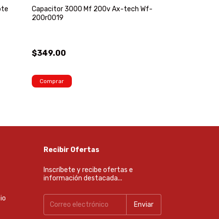
ote
Capacitor 3000 Mf 200v Ax-tech Wf-
Junta De Culat
200r0019
Cable Y Más Zd
$349.00
$329.00
¡No te lo pierdas, 
Comprar
Comprar
Recibir Ofertas
Inscríbete y recibe ofertas e
información destacada...
io