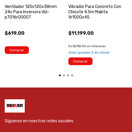
Ventilador 120x120x38mm
Vibrador Para Concreto Con
24v Para Inversora Vol-
Chicote 4.5m Makita
p7016r00007
Vr1000x45
$619.00
$11,199.00
3
x
$3,733.00
sin intereses
Comprar
¡Solo quedan
2
en stock!
Comprar
Síguenos en nuestras redes sociales