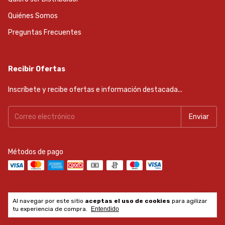
Quiénes Somos
Preguntas Frecuentes
Recibir Ofertas
Inscríbete y recibe ofertas e información destacada...
Métodos de pago
Al navegar por este sitio
aceptas el uso de cookies
para agilizar
Copyright Reiker Tools - 2026. Todos los derechos reservados.
tu experiencia de compra.
Entendido