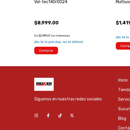
Vol-tec140r0024
Multiu
$8,999.00
$1,41
3
x
$2,999.67
sin intereses
¡No te lo
¡No te lo pierdas, es el último!
Comp
Comprar
Inicio
Tienda
Síguenos en nuestras redes sociales
Servic
Sucur
Blog
Contá