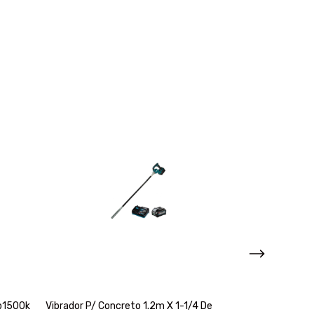
Wp1500k
Vibrador P/ Concreto 1.2m X 1-1/4 De
Kit De 6 Herram