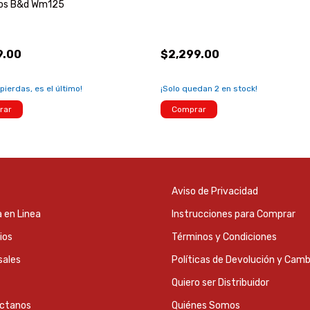
sos B&d Wm125
9.00
$2,299.00
 pierdas, es el último!
¡Solo quedan
2
en stock!
rar
Comprar
Aviso de Privacidad
 en Linea
Instrucciones para Comprar
ios
Términos y Condiciones
sales
Políticas de Devolución y Camb
Quiero ser Distribuidor
ctanos
Quiénes Somos