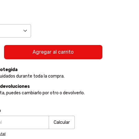
otegida
uidados durante toda la compra.
 devoluciones
sta, puedes cambiarlo por otro o devolverlo.
:
Cambiar CP
o
Calcular
tal