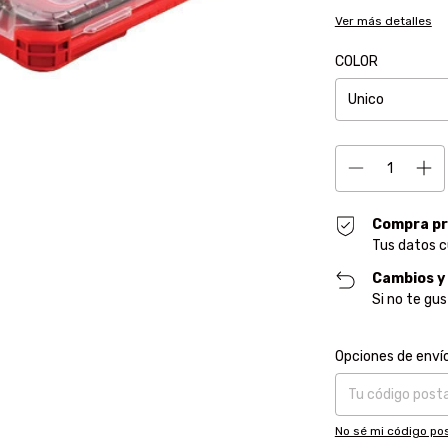
Ver más detalles
COLOR
Compra pr
Tus datos c
Cambios y
Si no te gu
Entregas para el CP
Opciones de enví
No sé mi código pos