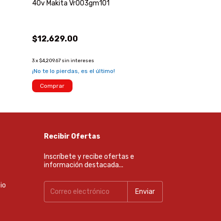
40v Makita Vr003gm101
18v Makita Xt6
$12,629.00
$17,589.00
3
x
$4,209.67
sin intereses
3
x
$5,863.00
sin int
¡No te lo pierdas, es el último!
¡Solo quedan
3
en
Comprar
Comprar
Recibir Ofertas
Inscríbete y recibe ofertas e
información destacada...
io