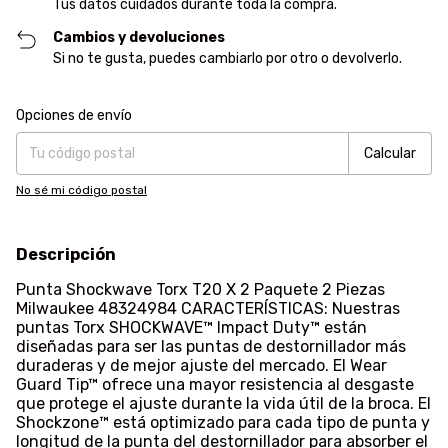
Tus datos cuidados durante toda la compra.
Cambios y devoluciones
Si no te gusta, puedes cambiarlo por otro o devolverlo.
Entregas para el CP:
Cambiar CP
Opciones de envío
Calcular
No sé mi código postal
Descripción
Punta Shockwave Torx T20 X 2 Paquete 2 Piezas
Milwaukee 48324984 CARACTERÍSTICAS: Nuestras
puntas Torx SHOCKWAVE™ Impact Duty™ están
diseñadas para ser las puntas de destornillador más
duraderas y de mejor ajuste del mercado. El Wear
Guard Tip™ ofrece una mayor resistencia al desgaste
que protege el ajuste durante la vida útil de la broca. El
Shockzone™ está optimizado para cada tipo de punta y
longitud de la punta del destornillador para absorber el