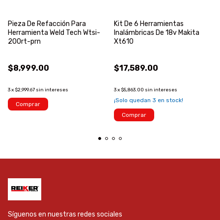
Pieza De Refacción Para
Kit De 6 Herramientas
Herramienta Weld Tech Wtsi-
Inalámbricas De 18v Makita
200rt-prn
Xt610
$8,999.00
$17,589.00
3
x
$2,999.67
sin intereses
3
x
$5,863.00
sin intereses
¡Solo quedan
3
en stock!
Comprar
Comprar
Síguenos en nuestras redes sociales