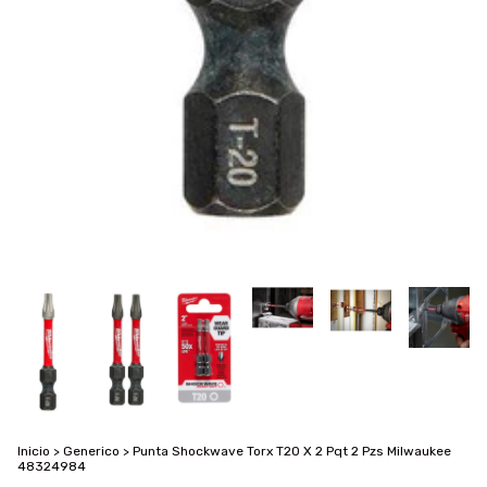
Inicio
>
Generico
>
Punta Shockwave Torx T20 X 2 Pqt 2 Pzs Milwaukee
48324984