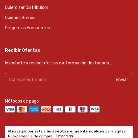
Quiero ser Distribuidor
Quiénes Somos
Preguntas Frecuentes
Recibir Ofertas
Inscríbete y recibe ofertas e información destacada...
Métodos de pago
Al navegar por este sitio
aceptas el uso de cookies
para agilizar
Copyright Reiker Tools - 2026. Todos los derechos reservados.
tu experiencia de compra.
Entendido