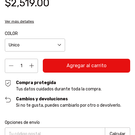
$2,519.00
Ver más detalles
COLOR
Compra protegida
Tus datos cuidados durante toda la compra.
Cambios y devoluciones
Si no te gusta, puedes cambiarlo por otro o devolverlo.
Entregas para el CP:
Cambiar CP
Opciones de envío
Calcular