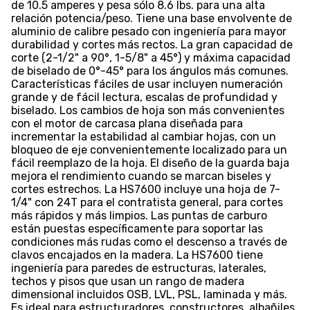
de 10.5 amperes y pesa sólo 8.6 lbs. para una alta
relación potencia/peso. Tiene una base envolvente de
aluminio de calibre pesado con ingeniería para mayor
durabilidad y cortes más rectos. La gran capacidad de
corte (2-1/2" a 90°, 1-5/8" a 45°) y máxima capacidad
de biselado de 0°-45° para los ángulos más comunes.
Características fáciles de usar incluyen numeración
grande y de fácil lectura, escalas de profundidad y
biselado. Los cambios de hoja son más convenientes
con el motor de carcasa plana diseñada para
incrementar la estabilidad al cambiar hojas, con un
bloqueo de eje convenientemente localizado para un
fácil reemplazo de la hoja. El diseño de la guarda baja
mejora el rendimiento cuando se marcan biseles y
cortes estrechos. La HS7600 incluye una hoja de 7-
1/4" con 24T para el contratista general, para cortes
más rápidos y más limpios. Las puntas de carburo
están puestas específicamente para soportar las
condiciones más rudas como el descenso a través de
clavos encajados en la madera. La HS7600 tiene
ingeniería para paredes de estructuras, laterales,
techos y pisos que usan un rango de madera
dimensional incluidos OSB, LVL, PSL, laminada y más.
Es ideal para estructuradores, constructores, albañiles,