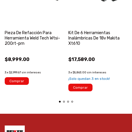
Pieza De Refacción Para
Kit De 6 Herramientas
Herramienta Weld Tech Wtsi-
Inalámbricas De 18v Makita
200rt-prn
Xt610
$8,999.00
$17,589.00
3
x
$2,999.67
sin intereses
3
x
$5,863.00
sin intereses
¡Solo quedan
3
en stock!
Comprar
Comprar