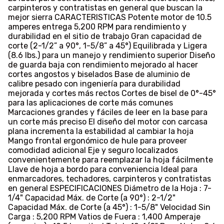
carpinteros y contratistas en general que buscan la
mejor sierra CARACTERISTICAS Potente motor de 10.5
amperes entrega 5,200 RPM para rendimiento y
durabilidad en el sitio de trabajo Gran capacidad de
corte (2-1/2” a 90°, 1-5/8” a 45°) Equilibrada y Ligera
(8.6 lbs.) para un manejo y rendimiento superior Diseño
de guarda baja con rendimiento mejorado al hacer
cortes angostos y biselados Base de aluminio de
calibre pesado con ingeniería para durabilidad
mejorada y cortes más rectos Cortes de bisel de 0°-45°
para las aplicaciones de corte más comunes
Marcaciones grandes y fáciles de leer en la base para
un corte más preciso El diseño del motor con carcasa
plana incrementa la estabilidad al cambiar la hoja
Mango frontal ergonómico de hule para proveer
comodidad adicional Eje y seguro localizados
convenientemente para reemplazar la hoja fácilmente
Llave de hoja a bordo para conveniencia Ideal para
enmarcadores, techadores, carpinteros y contratistas
en general ESPECIFICACIONES Diámetro de la Hoja : 7-
1/4" Capacidad Máx. de Corte (a 90°) : 2-1/2"
Capacidad Máx. de Corte (a 45°) : 1-5/8" Velocidad Sin
Carga : 5,200 RPM Vatios de Fuera : 1,400 Amperaje