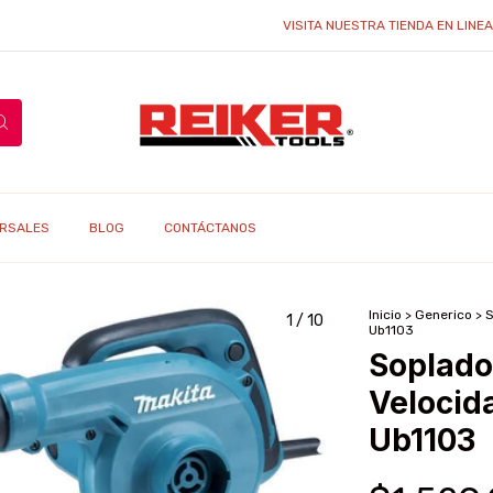
VISITA NUESTRA TIENDA EN LINEA Y ENC
RSALES
BLOG
CONTÁCTANOS
Inicio
>
Generico
>
S
1
/
10
Ub1103
Soplado
Velocid
Ub1103