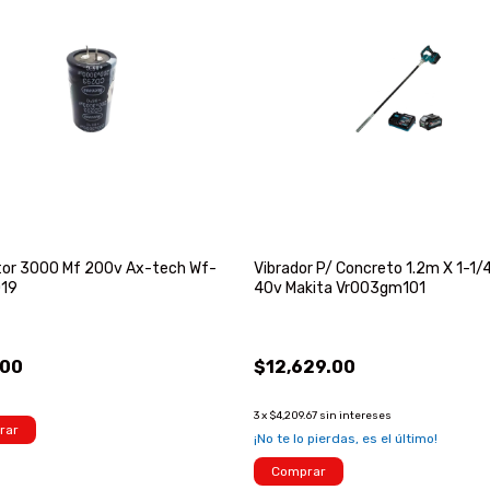
tor 3000 Mf 200v Ax-tech Wf-
Vibrador P/ Concreto 1.2m X 1-1/
19
40v Makita Vr003gm101
.00
$12,629.00
3
x
$4,209.67
sin intereses
rar
¡No te lo pierdas, es el último!
Comprar