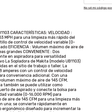
No sé mi código pos
103 CARACTERÍSTICAS: VELOCIDAD :
03 MPH para una limpieza más rápido del
illo de control de velocidad variable (0-
ado EFICIENCIA : Volumen máximo de aire de
reas grandes CONVENIENTE : Dos
nte en aspiradora para versatilidad
olvo La Sopladora de Makita (modelo UB1103)
das en el sitio de trabajo o taller. La
8 amperes con un control de velocidad
para conveniencia adicional. Con una
volumen máximo de aire de 145 CFM,
ra también se puede utilizar como
puerto de aspirado y conecte la bolsa para
cidad variable (0-16,000 RPM) para
de aire de 145 CFM para una limpieza más
en una; se convierte rápidamente en
go ergonómico diseñado para incrementar la