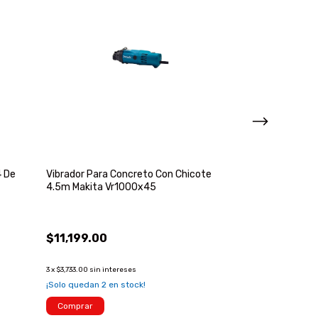
4 De
Vibrador Para Concreto Con Chicote
Junta De Culat
4.5m Makita Vr1000x45
Cable Y Más Zd
$11,199.00
$329.00
3
x
$3,733.00
sin intereses
¡No te lo pierdas, 
¡Solo quedan
2
en stock!
Comprar
Comprar