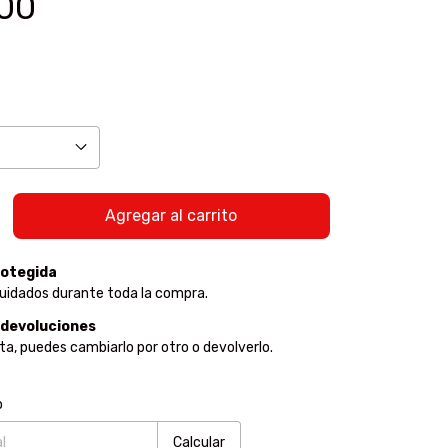
.00
otegida
uidados durante toda la compra.
 devoluciones
sta, puedes cambiarlo por otro o devolverlo.
:
Cambiar CP
o
Calcular