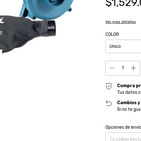
$1,529
Ver más detalles
COLOR
Compra pr
Tus datos c
Cambios y
Si no te gu
Entregas para el CP
Opciones de enví