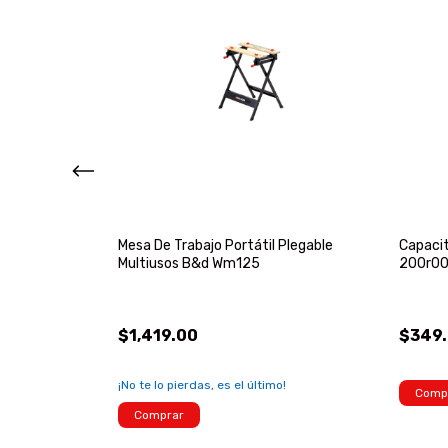
alámbricas De
Mesa De Trabajo Portátil Plegable
Capaci
Multiusos B&d Wm125
200r00
$1,419.00
$349
¡No te lo pierdas, es el último!
Comp
Comprar