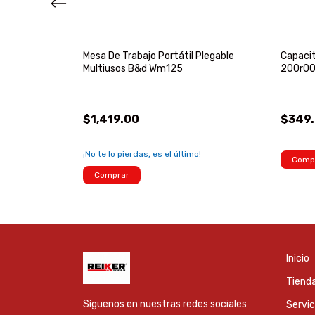
 Herramienta
Mesa De Trabajo Portátil Plegable
Capaci
Multiusos B&d Wm125
200r00
$1,419.00
$349
¡No te lo pierdas, es el último!
Comp
!
Comprar
Inicio
Tienda
Síguenos en nuestras redes sociales
Servic