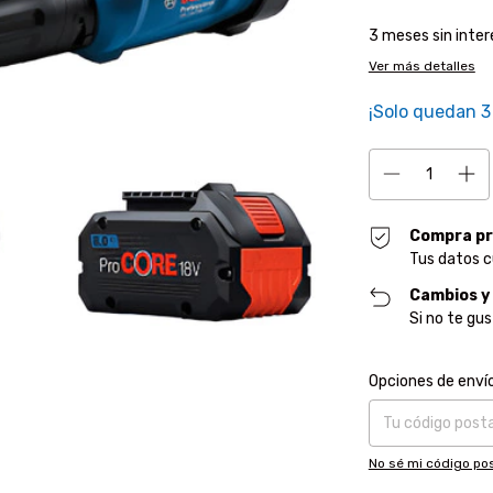
3
meses sin inte
Ver más detalles
¡Solo quedan
3
Compra pr
Tus datos c
Cambios y
Si no te gu
Entregas para el CP
Opciones de enví
No sé mi código pos