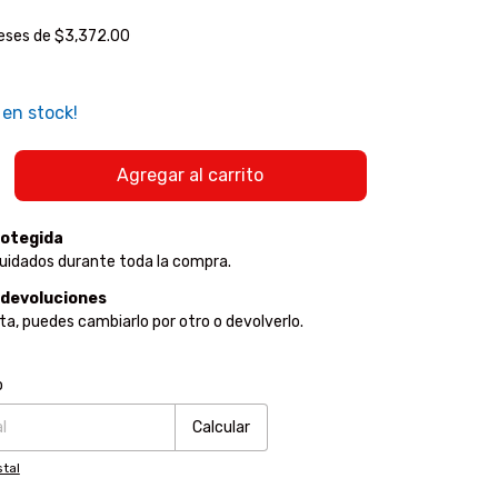
reses de
$3,372.00
en stock!
otegida
uidados durante toda la compra.
 devoluciones
sta, puedes cambiarlo por otro o devolverlo.
:
Cambiar CP
o
Calcular
tal