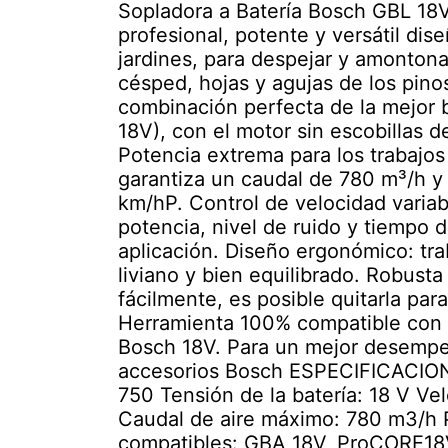
Sopladora a Batería Bosch GBL 18
profesional, potente y versátil dis
jardines, para despejar y amonton
césped, hojas y agujas de los pino
combinación perfecta de la mejor 
18V), con el motor sin escobillas 
Potencia extrema para los trabajos
garantiza un caudal de 780 m³/h y 
km/hP. Control de velocidad variab
potencia, nivel de ruido y tiempo 
aplicación. Diseño ergonómico: tra
liviano y bien equilibrado. Robusta 
fácilmente, es posible quitarla p
Herramienta 100% compatible con t
Bosch 18V. Para un mejor desempeñ
accesorios Bosch ESPECIFICACIO
750 Tensión de la batería: 18 V Ve
Caudal de aire máximo: 780 m3/h P
compatibles: GBA 18V, ProCORE18V 