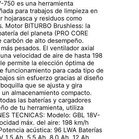
V-750 es una herramienta
eñada para trabajos de limpieza en
ar hojarasca y residuos como
s. Motor BITURBO Brushless: la
batería del planeta (PRO CORE
de carbón de alto desempeño.
 más pesados. El ventilador axial
una velocidad de aire de hasta 198
le permite la elección óptima de
de funcionamiento para cada tipo de
bajos sin esfuerzo gracias al diseño
boquilla que se ajusta y gira
ara un almacenamiento compacto.
odas las baterías y cargadores
o de tu herramienta, utiliza
NES TECNICAS: Modelo: GBL 18V-
locidad máx. del aire: 198 km/h
otencia acústica: 96 LWA Baterías
1.5 Ah, 5.5 Ah, 8.0 Ah, 12 Ah