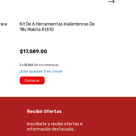
Para
Kit De 6 Herramientas Inalámbricas De
Presostato Pa
18v Makita Xt610
Makita Ws0412
$17,589.00
$759.00
3
x
$5,863.00
sin intereses
¡Solo quedan
2
en
¡Solo quedan
3
en stock!
Comprar
Comprar
Recibir Ofertas
Inscríbete y recibe ofertas e
información destacada...