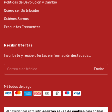
Políticas de Devolución y Cambio
Quiero ser Distribuidor
Quiénes Somos
Preguntas Frecuentes
Recibir Ofertas
Inscríbete y recibe ofertas e información destacada...
Métodos de pago
Al navegar por este sitio
aceptas el uso de cookies
para agilizar
Copyright Reiker Tools - 2026. Todos los derechos reservados.