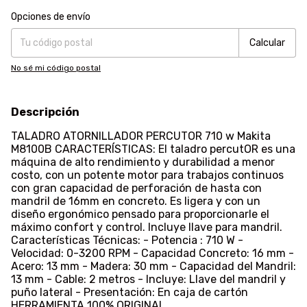
Entregas para el CP:
Cambiar CP
Opciones de envío
Calcular
No sé mi código postal
Descripción
TALADRO ATORNILLADOR PERCUTOR 710 w Makita
M8100B CARACTERÍSTICAS: El taladro percutOR es una
máquina de alto rendimiento y durabilidad a menor
costo, con un potente motor para trabajos continuos
con gran capacidad de perforación de hasta con
mandril de 16mm en concreto. Es ligera y con un
diseño ergonómico pensado para proporcionarle el
máximo confort y control. Incluye llave para mandril.
Características Técnicas: - Potencia : 710 W -
Velocidad: 0-3200 RPM - Capacidad Concreto: 16 mm -
Acero: 13 mm - Madera: 30 mm - Capacidad del Mandril:
13 mm - Cable: 2 metros - Incluye: Llave del mandril y
puño lateral - Presentación: En caja de cartón
HERRAMIENTA 100% ORIGINAL