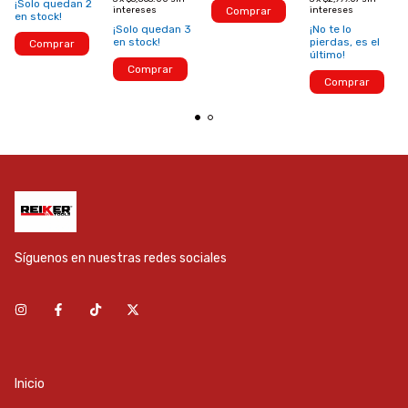
¡Solo quedan
2
intereses
Comprar
intereses
en stock!
¡Solo quedan
3
¡No te lo
en stock!
pierdas, es el
Comprar
último!
Comprar
Comprar
Síguenos en nuestras redes sociales
Inicio