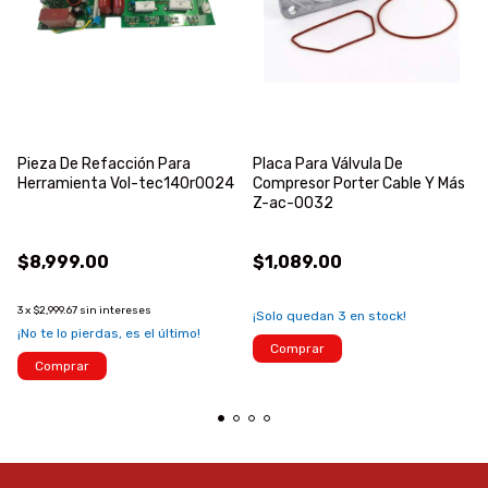
Pieza De Refacción Para
Placa Para Válvula De
Herramienta Vol-tec140r0024
Compresor Porter Cable Y Más
Z-ac-0032
$8,999.00
$1,089.00
3
x
$2,999.67
sin intereses
¡Solo quedan
3
en stock!
¡No te lo pierdas, es el último!
Comprar
Comprar