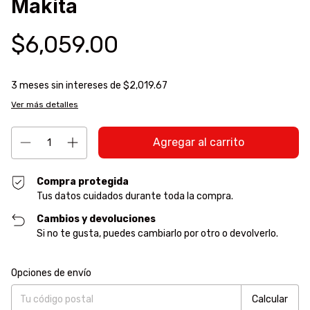
Makita
$6,059.00
3
meses sin intereses de
$2,019.67
Ver más detalles
Compra protegida
Tus datos cuidados durante toda la compra.
Cambios y devoluciones
Si no te gusta, puedes cambiarlo por otro o devolverlo.
Entregas para el CP:
Cambiar CP
Opciones de envío
Calcular