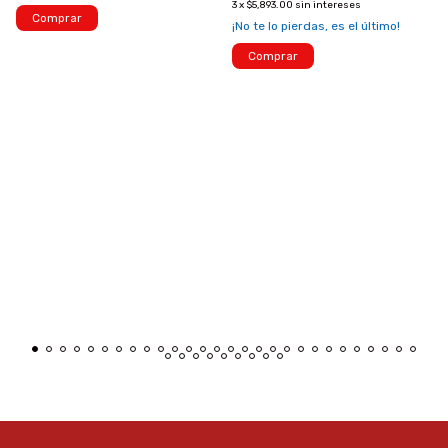
3
x
$5,893.00
sin intereses
Comprar
¡No te lo pierdas, es el último!
Comprar