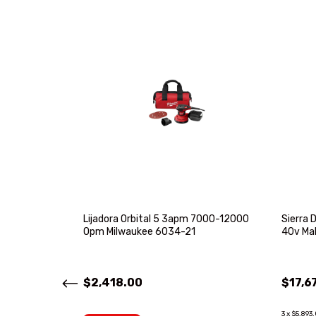
 600lm Milwaukee
Lijadora Orbital 5 3apm 7000-12000
Sierra 
Opm Milwaukee 6034-21
40v Ma
$2,418.00
$17,6
3
x
$5,893