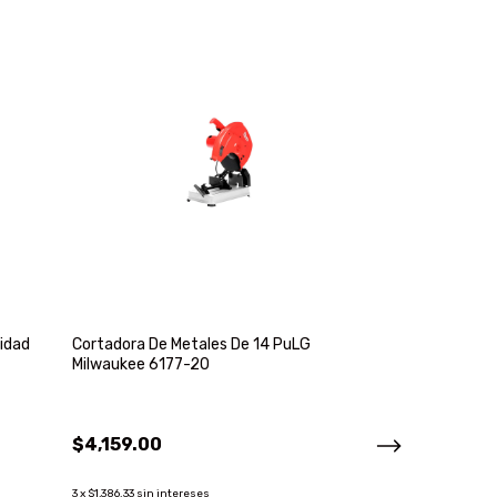
idad
Cortadora De Metales De 14 PuLG
Sierra De Ingl
Milwaukee 6177-20
4000rpm Makit
$4,159.00
$10,799.00
3
x
$1,386.33
sin intereses
3
x
$3,599.67
sin inter