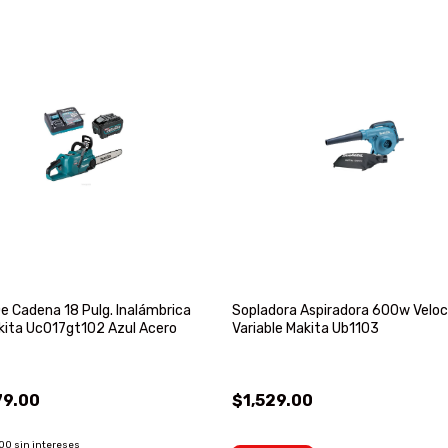
De Cadena 18 Pulg. Inalámbrica
Sopladora Aspiradora 600w Veloc
kita Uc017gt102 Azul Acero
Variable Makita Ub1103
79.00
$1,529.00
.00
sin intereses